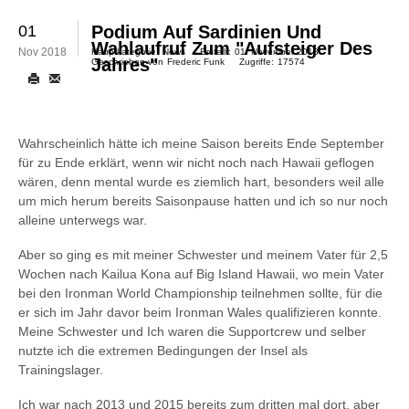
01
Podium Auf Sardinien Und
Wahlaufruf Zum "Aufsteiger Des
Nov 2018
Hauptkategorie:
News
Erstellt:
01. November 2018
Jahres"
Geschrieben von
Frederic Funk
Zugriffe:
17574
Wahrscheinlich hätte ich meine Saison bereits Ende September
für zu Ende erklärt, wenn wir nicht noch nach Hawaii geflogen
wären, denn mental wurde es ziemlich hart, besonders weil alle
um mich herum bereits Saisonpause hatten und ich so nur noch
alleine unterwegs war.
Aber so ging es mit meiner Schwester und meinem Vater für 2,5
Wochen nach Kailua Kona auf Big Island Hawaii, wo mein Vater
bei den Ironman World Championship teilnehmen sollte, für die
er sich im Jahr davor beim Ironman Wales qualifizieren konnte.
Meine Schwester und Ich waren die Supportcrew und selber
nutzte ich die extremen Bedingungen der Insel als
Trainingslager.
Ich war nach 2013 und 2015 bereits zum dritten mal dort, aber