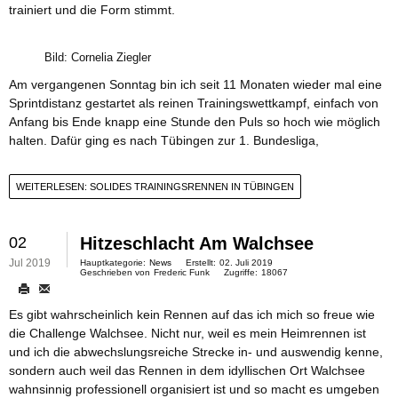
trainiert und die Form stimmt.
Bild: Cornelia Ziegler
Am vergangenen Sonntag bin ich seit 11 Monaten wieder mal eine
Sprintdistanz gestartet als reinen Trainingswettkampf, einfach von
Anfang bis Ende knapp eine Stunde den Puls so hoch wie möglich
halten. Dafür ging es nach Tübingen zur 1. Bundesliga,
WEITERLESEN: SOLIDES TRAININGSRENNEN IN TÜBINGEN
02
Hitzeschlacht Am Walchsee
Jul 2019
Hauptkategorie:
News
Erstellt:
02. Juli 2019
Geschrieben von
Frederic Funk
Zugriffe:
18067
Es gibt wahrscheinlich kein Rennen auf das ich mich so freue wie
die Challenge Walchsee. Nicht nur, weil es mein Heimrennen ist
und ich die abwechslungsreiche Strecke in- und auswendig kenne,
sondern auch weil das Rennen in dem idyllischen Ort Walchsee
wahnsinnig professionell organisiert ist und so macht es umgeben