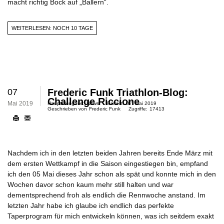
macht richtig Bock auf „Ballern“.
WEITERLESEN: NOCH 10 TAGE
07
Frederic Funk Triathlon-Blog:
Challenge Riccione
Mai 2019
Hauptkategorie:
News
Erstellt:
07. Mai 2019
Geschrieben von
Frederic Funk
Zugriffe:
17413
Nachdem ich in den letzten beiden Jahren bereits Ende März mit
dem ersten Wettkampf in die Saison eingestiegen bin, empfand
ich den 05 Mai dieses Jahr schon als spät und konnte mich in den
Wochen davor schon kaum mehr still halten und war
dementsprechend froh als endlich die Rennwoche anstand. Im
letzten Jahr habe ich glaube ich endlich das perfekte
Taperprogram für mich entwickeln können, was ich seitdem exakt