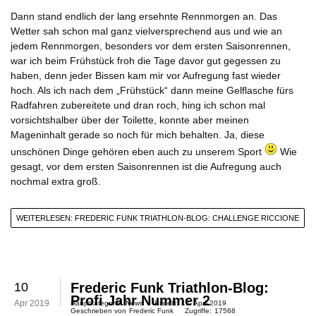
Dann stand endlich der lang ersehnte Rennmorgen an. Das
Wetter sah schon mal ganz vielversprechend aus und wie an
jedem Rennmorgen, besonders vor dem ersten Saisonrennen,
war ich beim Frühstück froh die Tage davor gut gegessen zu
haben, denn jeder Bissen kam mir vor Aufregung fast wieder
hoch. Als ich nach dem „Frühstück“ dann meine Gelflasche fürs
Radfahren zubereitete und dran roch, hing ich schon mal
vorsichtshalber über der Toilette, konnte aber meinen
Mageninhalt gerade so noch für mich behalten. Ja, diese
unschönen Dinge gehören eben auch zu unserem Sport
Wie
gesagt, vor dem ersten Saisonrennen ist die Aufregung auch
nochmal extra groß.
WEITERLESEN: FREDERIC FUNK TRIATHLON-BLOG: CHALLENGE RICCIONE
10
Frederic Funk Triathlon-Blog:
Profi Jahr Nummer 2
Apr 2019
Hauptkategorie:
News
Erstellt:
10. April 2019
Geschrieben von
Frederic Funk
Zugriffe:
17568