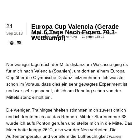
24
Europa Cup Valencia (gerade
Mal 6 Tage Nach Einem 70.3-
Sep 2018
Hauptkategorie:
News
Erstellt:
24. September 2018
Wettkampf)
Geschrieben von
Frederic Funk
Zugriffe:
18502
Nur wenige Tage nach der Mitteldistanz am Walchsee ging es
für mich nach Valencia (Spanien), um dort an einem Europa
Cup über die Olympische Distanz teilzunehmen. Ich wusste
schon im Voraus, dass dies ein sehr gewagtes Experiment ist
und war sehr gespannt, ob ich am Renntag schon von der
Mitteldistanz erholt bin.
Die wenigen Trainingseinheiten stimmten mich zuversichtlich
und ich freute mich auf das Rennen. Mit der Startnummer 38
wurde ich aufs Ponton gerufen und stellte mich in die Mitte. Das
Meer hatte knapp 26°C, also war der Neo verboten. Die
Außentemperatur und vor allem die Luftfeuchtigkeit waren