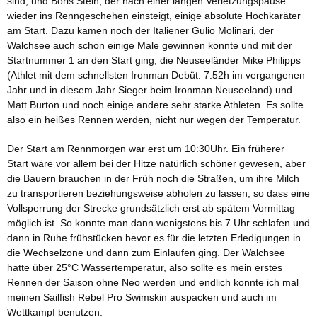
sind, und Boris Stein, der nach einer langen Verletzungspause
wieder ins Renngeschehen einsteigt, einige absolute Hochkaräter
am Start. Dazu kamen noch der Italiener Gulio Molinari, der
Walchsee auch schon einige Male gewinnen konnte und mit der
Startnummer 1 an den Start ging, die Neuseeländer Mike Philipps
(Athlet mit dem schnellsten Ironman Debüt: 7:52h im vergangenen
Jahr und in diesem Jahr Sieger beim Ironman Neuseeland) und
Matt Burton und noch einige andere sehr starke Athleten. Es sollte
also ein heißes Rennen werden, nicht nur wegen der Temperatur.
Der Start am Rennmorgen war erst um 10:30Uhr. Ein früherer
Start wäre vor allem bei der Hitze natürlich schöner gewesen, aber
die Bauern brauchen in der Früh noch die Straßen, um ihre Milch
zu transportieren beziehungsweise abholen zu lassen, so dass eine
Vollsperrung der Strecke grundsätzlich erst ab spätem Vormittag
möglich ist. So konnte man dann wenigstens bis 7 Uhr schlafen und
dann in Ruhe frühstücken bevor es für die letzten Erledigungen in
die Wechselzone und dann zum Einlaufen ging. Der Walchsee
hatte über 25°C Wassertemperatur, also sollte es mein erstes
Rennen der Saison ohne Neo werden und endlich konnte ich mal
meinen Sailfish Rebel Pro Swimskin auspacken und auch im
Wettkampf benutzen.