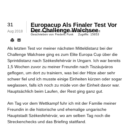
31
Europacup Als Finaler Test Vor
Der Challenge Walchsee
Aug 2018
Hauptkategorie:
ROOT
Erstellt:
31. August 2018
Geschrieben von
Frederic Funk
Zugriffe:
15653
Als letzten Test vor meiner nächsten Mitteldistanz bei der
Challenge Walchsee ging es zum Elite Europa Cup über die
Sprintdistanz nach Székesfehérvár in Ungarn. Ich war bereits
1,5 Wochen zuvor zu meiner Freundin nach Tiszáujváros
geflogen, um dort zu trainiern, was bei der Hitze aber sehr
schwer fiel und ich musste einige Einheiten kürzen oder sogar
weglassen, falls ich noch zu müde von der Einheit davor war.
Hauptsächlich beim Laufen, der Rest ging ganz gut.
Am Tag vor dem Wettkampf fuhr ich mit der Familie meiner
Freundin in die historische und ehemalige ungarische
Hauptstadt Székesfehérvár, wo am selben Tag noch die
Streckenchecks und das Briefing stattfand.