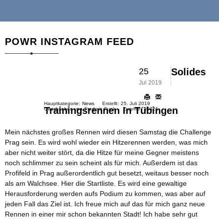
POWR INSTAGRAM FEED
25
Solides
Jul 2019
Hauptkategorie:
News
Erstellt:
25. Juli 2019
Trainingsrennen In Tübingen
Geschrieben von
Frederic Funk
Zugriffe:
30321
Mein nächstes großes Rennen wird diesen Samstag die Challenge
Prag sein. Es wird wohl wieder ein Hitzerennen werden, was mich
aber nicht weiter stört, da die Hitze für meine Gegner meistens
noch schlimmer zu sein scheint als für mich. Außerdem ist das
Profifeld in Prag außerordentlich gut besetzt, weitaus besser noch
als am Walchsee.
Hier die Startliste
. Es wird eine gewaltige
Herausforderung werden aufs Podium zu kommen, was aber auf
jeden Fall das Ziel ist. Ich freue mich auf das für mich ganz neue
Rennen in einer mir schon bekannten Stadt! Ich habe sehr gut