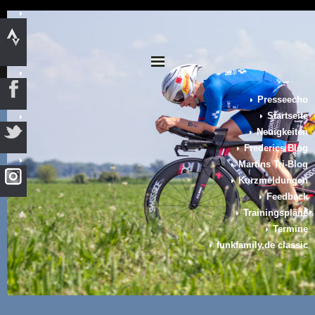
Presseecho
Startseite
Neuigkeiten
Frederics Blog
Martins Tri-Blog
Kurzmeldungen
Feedback
Trainingspläne
Termine
funkfamily.de classic