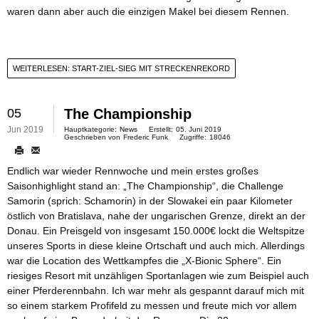
waren dann aber auch die einzigen Makel bei diesem Rennen.
WEITERLESEN: START-ZIEL-SIEG MIT STRECKENREKORD
05
The Championship
Jun 2019
Hauptkategorie:
News
Erstellt:
05. Juni 2019
Geschrieben von
Frederic Funk
Zugriffe:
18046
Endlich war wieder Rennwoche und mein erstes großes
Saisonhighlight stand an: „The Championship“, die Challenge
Samorin (sprich: Schamorin) in der Slowakei ein paar Kilometer
östlich von Bratislava, nahe der ungarischen Grenze, direkt an der
Donau. Ein Preisgeld von insgesamt 150.000€ lockt die Weltspitze
unseres Sports in diese kleine Ortschaft und auch mich. Allerdings
war die Location des Wettkampfes die „X-Bionic Sphere“. Ein
riesiges Resort mit unzähligen Sportanlagen wie zum Beispiel auch
einer Pferderennbahn. Ich war mehr als gespannt darauf mich mit
so einem starkem Profifeld zu messen und freute mich vor allem