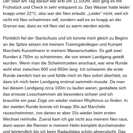
Der Start am Tag darauf war erst um 11:10Uhr, also ging es mit
Frühstück und Check in sehr entspannt zu. Das Wasser hatte leider
knapp unter 22°C, also war der Neo erlaubt. „Leider“ nicht, weil ich
nicht mit Neo schwimmen will, sondern weil es so knapp an der
Grenze war, dass es mit Neo viel zu warm werden würde.
Pünktlich fiel der Startschuss und ich konnte mich gleich zu Beginn
an die Spitze setzen mit meinem Trainingskollegen und Kumpel
Marchelo Kunzelmann in meinem Wasserschatten. Es galt zwei
Runden á 750m zu schwimmen, die von einem Landgang geteilt
wurden. Wenn man die Schwimmzeiten anschaut, war eine Runde
wohl eher zwischen 800 und 850m lang. Ich schwamm die erste
Runde ziemlich hart an und fühlte mich im Neo sofort überhitzt, so
dass ich mich beim Landgang erstmal sammeln musste. Da man
bei diesem Landgang circa 100m zu laufen waren, gestaltete sich
das erneute Losschwimmen als besonders schwer und ich
brauchte ein paar Züge um wieder meinen Rhythmus zu finden. In
der zweiten Runde konnte ich knapp 30s auf Marchelo
rausschwimmen, von denen er aber 15s wieder beim ersten
Wechsel reinholte. Zuerst kam ich gar nicht aus meinem Neo raus,
dann waren die Riemen in meinem Helm komplett durcheinander
und letztendlich bin ich beim Radaufstieg schön abgerutscht. Das