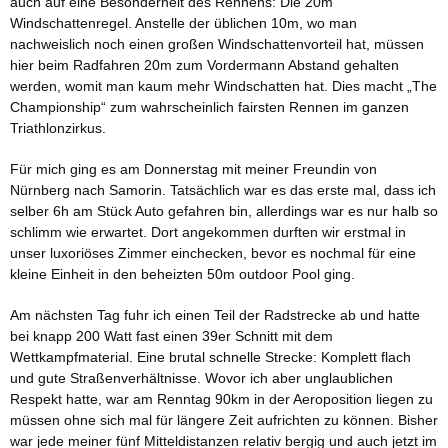
auch auf eine Besonderheit des Rennens: Die 20m
Windschattenregel. Anstelle der üblichen 10m, wo man
nachweislich noch einen großen Windschattenvorteil hat, müssen
hier beim Radfahren 20m zum Vordermann Abstand gehalten
werden, womit man kaum mehr Windschatten hat. Dies macht „The
Championship“ zum wahrscheinlich fairsten Rennen im ganzen
Triathlonzirkus.
Für mich ging es am Donnerstag mit meiner Freundin von
Nürnberg nach Samorin. Tatsächlich war es das erste mal, dass ich
selber 6h am Stück Auto gefahren bin, allerdings war es nur halb so
schlimm wie erwartet. Dort angekommen durften wir erstmal in
unser luxoriöses Zimmer einchecken, bevor es nochmal für eine
kleine Einheit in den beheizten 50m outdoor Pool ging.
Am nächsten Tag fuhr ich einen Teil der Radstrecke ab und hatte
bei knapp 200 Watt fast einen 39er Schnitt mit dem
Wettkampfmaterial. Eine brutal schnelle Strecke: Komplett flach
und gute Straßenverhältnisse. Wovor ich aber unglaublichen
Respekt hatte, war am Renntag 90km in der Aeroposition liegen zu
müssen ohne sich mal für längere Zeit aufrichten zu können. Bisher
war jede meiner fünf Mitteldistanzen relativ bergig und auch jetzt im