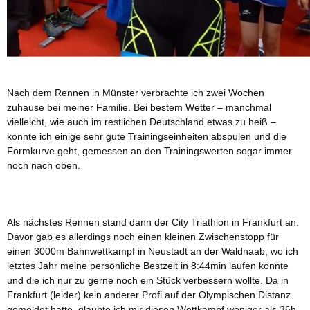
Nach dem Rennen in Münster verbrachte ich zwei Wochen
zuhause bei meiner Familie. Bei bestem Wetter – manchmal
vielleicht, wie auch im restlichen Deutschland etwas zu heiß –
konnte ich einige sehr gute Trainingseinheiten abspulen und die
Formkurve geht, gemessen an den Trainingswerten sogar immer
noch nach oben.
Als nächstes Rennen stand dann der City Triathlon in Frankfurt an.
Davor gab es allerdings noch einen kleinen Zwischenstopp für
einen 3000m Bahnwettkampf in Neustadt an der Waldnaab, wo ich
letztes Jahr meine persönliche Bestzeit in 8:44min laufen konnte
und die ich nur zu gerne noch ein Stück verbessern wollte. Da in
Frankfurt (leider) kein anderer Profi auf der Olympischen Distanz
gemeldet hatte, glaubte ich mir diesen Wettkampf weniger als 36h