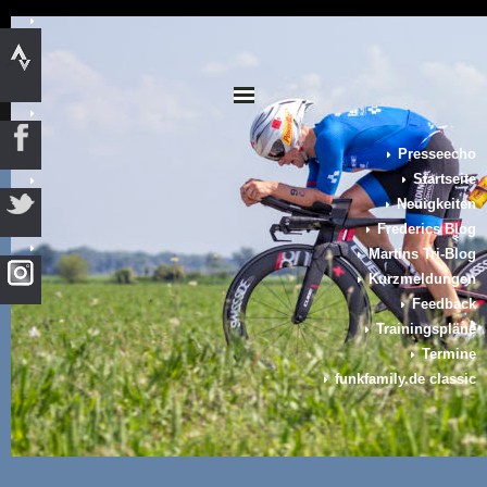
Presseecho
Startseite
Neuigkeiten
Frederics Blog
Martins Tri-Blog
Kurzmeldungen
Feedback
Trainingspläne
Termine
funkfamily.de classic