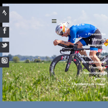
Presseecho
Startseite
Neuigkeiten
Frederics Blog
Martins Tri-Blog
Kurzmeldungen
Feedback
Trainingspläne
Termine
funkfamily.de classic