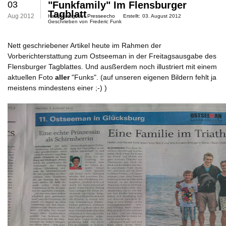
03
"funkfamily" Im Flensburger
Tagblatt
Aug 2012
Hauptkategorie:
Presseecho
Erstellt:
03. August 2012
Geschrieben von
Frederic Funk
Nett geschriebener Artikel heute im Rahmen der
Vorberichterstattung zum Ostseeman in der Freitagsausgabe des
Flensburger Tagblattes. Und ausßerdem noch illustriert mit einem
aktuellen Foto
aller
"Funks". (auf unseren eigenen Bildern fehlt ja
meistens mindestens einer ;-) )