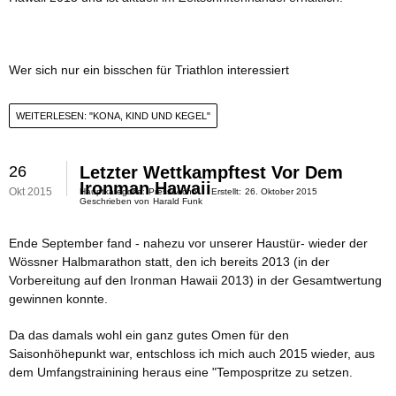
Wer sich nur ein bisschen für Triathlon interessiert
WEITERLESEN: "KONA, KIND UND KEGEL"
26
Letzter Wettkampftest Vor Dem
Ironman Hawaii
Okt 2015
Hauptkategorie:
Presseecho
Erstellt:
26. Oktober 2015
Geschrieben von
Harald Funk
Ende September fand - nahezu vor unserer Haustür- wieder der
Wössner Halbmarathon statt, den ich bereits 2013 (in der
Vorbereitung auf den Ironman Hawaii 2013) in der Gesamtwertung
gewinnen konnte.
Da das damals wohl ein ganz gutes Omen für den
Saisonhöhepunkt war, entschloss ich mich auch 2015 wieder, aus
dem Umfangstrainining heraus eine "Tempospritze zu setzen.