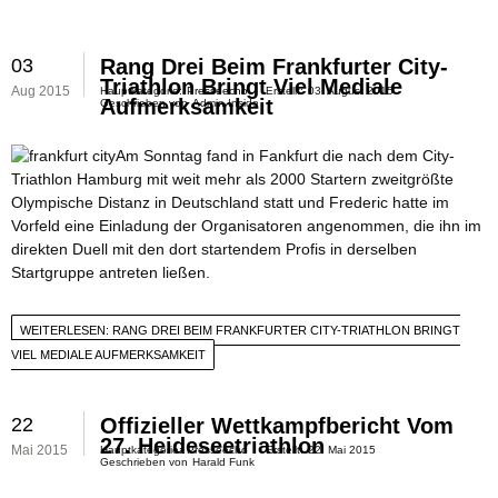
03
Rang Drei Beim Frankfurter City-
Triathlon Bringt Viel Mediale
Aug 2015
Hauptkategorie:
Presseecho
Erstellt:
03. August 2015
Aufmerksamkeit
Geschrieben von
Admin Inside
Am Sonntag fand in Fankfurt die nach dem City-
Triathlon Hamburg mit weit mehr als 2000 Startern zweitgrößte
Olympische Distanz in Deutschland statt und Frederic hatte im
Vorfeld eine Einladung der Organisatoren angenommen, die ihn im
direkten Duell mit den dort startendem Profis in derselben
Startgruppe antreten ließen.
WEITERLESEN: RANG DREI BEIM FRANKFURTER CITY-TRIATHLON BRINGT
VIEL MEDIALE AUFMERKSAMKEIT
22
Offizieller Wettkampfbericht Vom
27. Heideseetriathlon
Mai 2015
Hauptkategorie:
Presseecho
Erstellt:
22. Mai 2015
Geschrieben von
Harald Funk