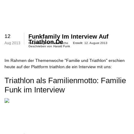
12
Funkfamily Im Interview Auf
Triathlon.de
Aug 2013
Hauptkategorie:
Presseecho
Erstellt:
12. August 2013
Geschrieben von
Harald Funk
Im Rahmen der Themenwoche "Familie und Triathlon" erschien
heute auf der Plattform triathlon.de ein Interview mit uns:
Triathlon als Familienmotto: Familie
Funk im Interview