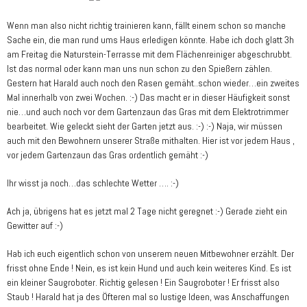
Wenn man also nicht richtig trainieren kann, fällt einem schon so manche
Sache ein, die man rund ums Haus erledigen könnte. Habe ich doch glatt 3h
am Freitag die Naturstein-Terrasse mit dem Flächenreiniger abgeschrubbt.
Ist das normal oder kann man uns nun schon zu den Spießern zählen.
Gestern hat Harald auch noch den Rasen gemäht..schon wieder…ein zweites
Mal innerhalb von zwei Wochen. :-) Das macht er in dieser Häufigkeit sonst
nie…und auch noch vor dem Gartenzaun das Gras mit dem Elektrotrimmer
bearbeitet. Wie geleckt sieht der Garten jetzt aus. :-) :-) Naja, wir müssen
auch mit den Bewohnern unserer Straße mithalten. Hier ist vor jedem Haus ,
vor jedem Gartenzaun das Gras ordentlich gemäht :-)
Ihr wisst ja noch…das schlechte Wetter …. :-)
Ach ja, übrigens hat es jetzt mal 2 Tage nicht geregnet :-) Gerade zieht ein
Gewitter auf :-)
Hab ich euch eigentlich schon von unserem neuen Mitbewohner erzählt. Der
frisst ohne Ende ! Nein, es ist kein Hund und auch kein weiteres Kind. Es ist
ein kleiner Saugroboter. Richtig gelesen ! Ein Saugroboter ! Er frisst also
Staub ! Harald hat ja des Öfteren mal so lustige Ideen, was Anschaffungen