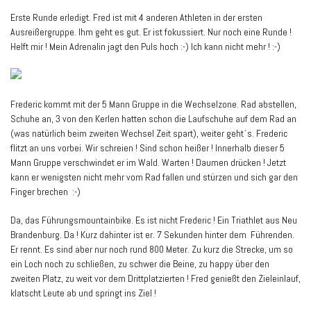
Erste Runde erledigt. Fred ist mit 4 anderen Athleten in der ersten
Ausreißergruppe. Ihm geht es gut. Er ist fokussiert. Nur noch eine Runde !
Helft mir ! Mein Adrenalin jagt den Puls hoch :-) Ich kann nicht mehr ! :-)
Frederic kommt mit der 5 Mann Gruppe in die Wechselzone. Rad abstellen,
Schuhe an, 3 von den Kerlen hatten schon die Laufschuhe auf dem Rad an
(was natürlich beim zweiten Wechsel Zeit spart), weiter geht´s. Frederic
flitzt an uns vorbei. Wir schreien ! Sind schon heißer ! Innerhalb dieser 5
Mann Gruppe verschwindet er im Wald. Warten ! Daumen drücken ! Jetzt
kann er wenigsten nicht mehr vom Rad fallen und stürzen und sich gar den
Finger brechen :-)
Da, das Führungsmountainbike. Es ist nicht Frederic ! Ein Triathlet aus Neu
Brandenburg. Da ! Kurz dahinter ist er. 7 Sekunden hinter dem Führenden.
Er rennt. Es sind aber nur noch rund 800 Meter. Zu kurz die Strecke, um so
ein Loch noch zu schließen, zu schwer die Beine, zu happy über den
zweiten Platz, zu weit vor dem Drittplatzierten ! Fred genießt den Zieleinlauf,
klatscht Leute ab und springt ins Ziel !