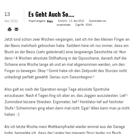
Es Geht Auch So....
13
Mai 2012
Hauptkategorie:
News
Erstellt:
13. Mai 2012
Geschrieben von
esservekede
Zugriffe:
9345
Jetzt sind schon zwei Wochen vergangen, seit ich mir den kleinen Finger an
der Basis mehrfach gebrochen habe. Seitdem höre ich nur immer, dass ein
Bruch an der Basis (sehr gelenknah) eine langwierige Geschichte ist. Nun
denn ! 4 Wochen absolute Stillhaltung in der Gipsschiene, danach darf die
Schiene eine Woche lange ab und an mal abgenommen werden, um den
Finger zu bewegen. Okay ! Somit habe ich den Zeitpunkt des Sturzes nicht
unbedingt perfekt gewählt. Genau zum Saisonbeginn !
Also galt es nach der Operation einige Tage absolute Sportruhe
einzubauen. Nach 4 Tagen fing ich aber an, das Joggen auszutesten. Lief !
Zumindest kürzere Strecken. Ergometer, lief ! Ventilator lief auf höchster
Stufe ! Schwimmen ging eben dann mal nicht. Egal ! Alles kann man ja nicht
haben :-)
Als ich letzte Woche mein Wettkampfradel wieder einmal aus der Garage
holte, bemerkte ich, dass der Lenker bei meinem Sturz leider zur Bruch