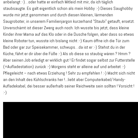
anbelangt :-)…oder hatte er einfach Mitleid mit mir, da ich täglich
staubsaugte. Es galt eigentlich schon als mein Hobby :-) Dieses Saughobby
wurde mir jetzt genommen und durch diesen kleinen, lärmenden
Saugroboter, in unserem Familienjargon kurzerhand "Staubi" getauft, ersetzt.
Unverschämt ist dieser Zwerg auch noch. Ich wusste bis jetzt, dass kleine
Kinder ihrer Mama auf das Klo oder in die Dusche folgen, aber dass so etwas
kleine Roboter tun, wusste ich bislang nicht :-) Kaum öffne ich die Tür zum
Bad oder gar zur Speisekammer, schwups…da ist er :-) Stehst du in der
Küche, fährt er dir über die Füße :-) Als ob diese so staubig wären ? Hmm ?
Aber seinen Job erledigt er wirklich gut ! Er findet sogar selbst zur Futterstelle
(=Aufladestation) zurück :-) Morgens steht er alleine auf und arbeitet :-)
Pflegeleicht – nach etwas Erziehung ! Sehr zu empfehlen ! :-) Macht sich nicht
an den Inhalt des Kühlschranks her !...liebt aber Computerkabel/ Handy-
Aufladekabel, dei besser außerhalb seiner Reichweite sein sollten ! Vorsicht !
:-)