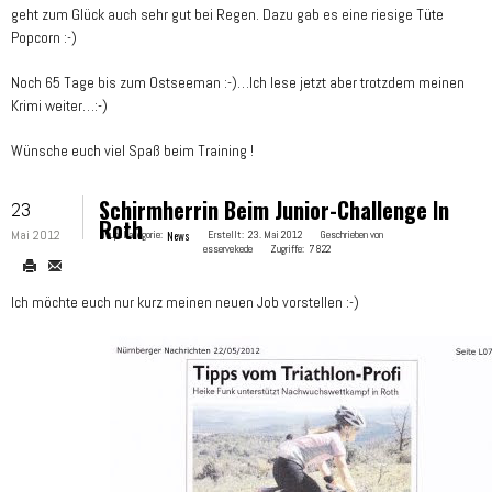
geht zum Glück auch sehr gut bei Regen. Dazu gab es eine riesige Tüte
Popcorn :-)
Noch 65 Tage bis zum Ostseeman :-)…Ich lese jetzt aber trotzdem meinen
Krimi weiter…:-)
Wünsche euch viel Spaß beim Training !
Schirmherrin Beim Junior-Challenge In
23
Roth
Mai 2012
Hauptkategorie:
News
Erstellt:
23. Mai 2012
Geschrieben von
esservekede
Zugriffe:
7822
Ich möchte euch nur kurz meinen neuen Job vorstellen :-)