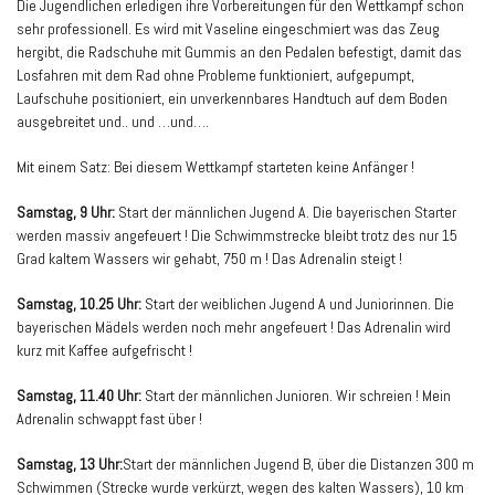
Die Jugendlichen erledigen ihre Vorbereitungen für den Wettkampf schon
sehr professionell. Es wird mit Vaseline eingeschmiert was das Zeug
hergibt, die Radschuhe mit Gummis an den Pedalen befestigt, damit das
Losfahren mit dem Rad ohne Probleme funktioniert, aufgepumpt,
Laufschuhe positioniert, ein unverkennbares Handtuch auf dem Boden
ausgebreitet und.. und …und….
Mit einem Satz: Bei diesem Wettkampf starteten keine Anfänger !
Samstag, 9 Uhr:
Start der männlichen Jugend A. Die bayerischen Starter
werden massiv angefeuert ! Die Schwimmstrecke bleibt trotz des nur 15
Grad kaltem Wassers wir gehabt, 750 m ! Das Adrenalin steigt !
Samstag, 10.25 Uhr:
Start der weiblichen Jugend A und Juniorinnen. Die
bayerischen Mädels werden noch mehr angefeuert ! Das Adrenalin wird
kurz mit Kaffee aufgefrischt !
Samstag, 11.40 Uhr:
Start der männlichen Junioren. Wir schreien ! Mein
Adrenalin schwappt fast über !
Samstag, 13 Uhr:
Start der männlichen Jugend B, über die Distanzen 300 m
Schwimmen (Strecke wurde verkürzt, wegen des kalten Wassers), 10 km