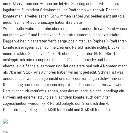
nicht. Also versuchten wir uns am letzten Sonntag auf der Mitteldistanz in
Ingolstadt. Zumindest Schwimmen und Radfahren wollten wir. Danach
konnte man ja weiter sehen. Schwimmen lief bei uns beiden ganz gut (die
neuen Sailfish-Neoprenanzüge haben ihre erste
Wettkampfbewährungsprobe überzeugend bestanden: Ich war "First woman
out of the water" und Harald verließ mit mir zusammen den Ingolstädter
Baggerweiher in der ersten Verfolgergruppe hinter Jan Raphael), Radfahren
konnte ich einigermaßen schmerzfrei und Harald machte richtig Druck mit
einem exakten Schnitt von 40 km/h über die gesamten 80 Rad-Km. Danach
schleppte ich mich humpelnd über die 20km Laufstrecke und Harald biss
ebenfalls die Zähne zusammen und lief das erste mal seit 4 Monaten mehr
als 7km am Stück. Ans Aufhören haben wir nicht gedacht. Schnell ist was
anderes, aber wir haben gefinisht und dank der vorherigen Schwimm- und
Radleistung auch noch durchaus respektabel. Danach konnten zwar weder
Harald, noch ich vernünftig gehen, aber das musste ja nicht unbedingt ein
Hinweis auf eine Verletzung sein, sondern konnte auch dem Alter
zugeschrieben werden :-) :-) Harald belegte den 9. und ich den 4.
Gesamtrang (= Sieg in der AK40 für Harald und 3. AK 40 für mich)