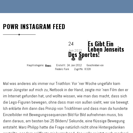
POWR INSTAGRAM FEED
Es Gibt Ein
24
Leben Jenseits
Jun 2012
Des Sportes!
Hauptkategorie:
News
Erstellt:
24. Juni 2012
Geschrieben von
Frederic Funk
Zugriffe:
8328
Mal was anderes als immer nur Triathlon: Vor 'ner Woche ungefähr kam
unser Jüngster auf mich zu, Netbook in der Hand, zeigte mir 'nen Film den er
im Internet gefunden hat, und wollte wissen, wie man das macht, dass sich
die Lego-Figuren bewegen, ohne dass man von außen sieht, wer sie bewegt.
Ich erklärte ihm dann das Prinzip von Trickfilmen und dass man da hunderte
Einzelbilder mit Bewegungssequenzen Bild für Bild aufnehmen muss, bis
dann daraus, am besten bei 25 Bildern/ Sekunde, eine flüssige Bewegung
entsteht. Marc-Philipp hatte die Frage natürlich nicht ohne Hintergedanken