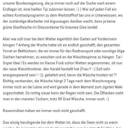
unserer Bundesregierung, die ja immer noch auf der Suche nach einem
Endlager ist, eine heißen Tip zukomen lassen ;-) ) War auf jeden Fall ein
echtes Kontrastprogramm zu dem Wertstoffhof bei uns in Unterwössen, wo
der zuständige Miarbeiter mit Argusaugen darüber wacht, dass ja keine
grüne Glasflasche im Glascontainer für braunes Glas landet.
Aber wie soll man bei dem Wetter eigentlich den Garten auf Vordermann
bringen ? Anfang der Woche hatte ich es endlich geschafft, den gesamten
Vorrat an Betttüchern, die wir immer für den Radtransport oder sonstige ölige
Sachen hernehmen, zu waschen und an die Wäschespinne zu hängen. Tja !
Super Idee ! Es werden im Hause Funk schon Wetten angenommen, ob nun
der neue Wäschtrockner, den Harald bestellt hat (Freu !! :-) Soll sehr
energiesparend sein ! :-)), geliefert wird, bevor die Wäsche trocken ist ?!
Richtig verstanden, die Wäsche hängt 3 Tage nach dem Waschvorgang
immer noch an der Leine und wird gerade in dem Moment zum zigsten Male
zugeschüttet. So richtig sauer kann der Regen nicht sein. Die Ölflecken sieht
man in den meisten Tüchern, trotz 90 Grad Wäsche, immer noch :-)
Rasenmähen haben wir immer noch nicht geschafft.
Das einzig beruhigende bei dem Wetter ist, dass die Seen nicht zu warm