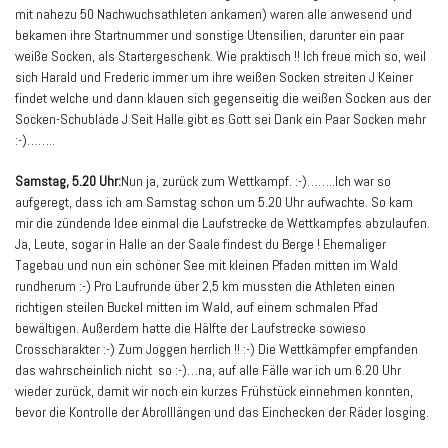
mit nahezu 50 Nachwuchsathleten ankamen) waren alle anwesend und
bekamen ihre Startnummer und sonstige Utensilien, darunter ein paar
weiße Socken, als Startergeschenk. Wie praktisch !! Ich freue mich so, weil
sich Harald und Frederic immer um ihre weißen Socken streiten J Keiner
findet welche und dann klauen sich gegenseitig die weißen Socken aus der
Socken-Schublade J Seit Halle gibt es Gott sei Dank ein Paar Socken mehr
:-)……..
Samstag, 5.20 Uhr:
Nun ja, zurück zum Wettkampf. :-)……..Ich war so
aufgeregt, dass ich am Samstag schon um 5.20 Uhr aufwachte. So kam
mir die zündende Idee einmal die Laufstrecke de Wettkampfes abzulaufen.
Ja, Leute, sogar in Halle an der Saale findest du Berge ! Ehemaliger
Tagebau und nun ein schöner See mit kleinen Pfaden mitten im Wald
rundherum :-) Pro Laufrunde über 2,5 km mussten die Athleten einen
richtigen steilen Buckel mitten im Wald, auf einem schmalen Pfad
bewältigen. Außerdem hatte die Hälfte der Laufstrecke sowieso
Crosscharakter :-) Zum Joggen herrlich !! :-) Die Wettkämpfer empfanden
das wahrscheinlich nicht so :-)…na, auf alle Fälle war ich um 6.20 Uhr
wieder zurück, damit wir noch ein kurzes Frühstück einnehmen konnten,
bevor die Kontrolle der Abrolllängen und das Einchecken der Räder losging.