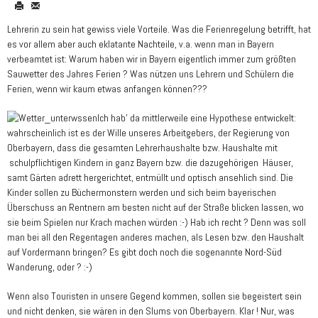
Lehrerin zu sein hat gewiss viele Vorteile. Was die Ferienregelung betrifft, hat
es vor allem aber auch eklatante Nachteile, v.a. wenn man in Bayern
verbeamtet ist: Warum haben wir in Bayern eigentlich immer zum größten
Sauwetter des Jahres Ferien ? Was nützen uns Lehrern und Schülern die
Ferien, wenn wir kaum etwas anfangen können???
Ich hab' da mittlerweile eine Hypothese entwickelt:
wahrscheinlich ist es der Wille unseres Arbeitgebers, der Regierung von
Oberbayern, dass die gesamten Lehrerhaushalte bzw. Haushalte mit
schulpflichtigen Kindern in ganz Bayern bzw. die dazugehörigen Häuser,
samt Gärten adrett hergerichtet, entmüllt und optisch ansehlich sind. Die
Kinder sollen zu Büchermonstern werden und sich beim bayerischen
Überschuss an Rentnern am besten nicht auf der Straße blicken lassen, wo
sie beim Spielen nur Krach machen würden :-) Hab ich recht ? Denn was soll
man bei all den Regentagen anderes machen, als Lesen bzw. den Haushalt
auf Vordermann bringen? Es gibt doch noch die sogenannte Nord-Süd
Wanderung, oder ? :-)
Wenn also Touristen in unsere Gegend kommen, sollen sie begeistert sein
und nicht denken, sie wären in den Slums von Oberbayern. Klar ! Nur, was