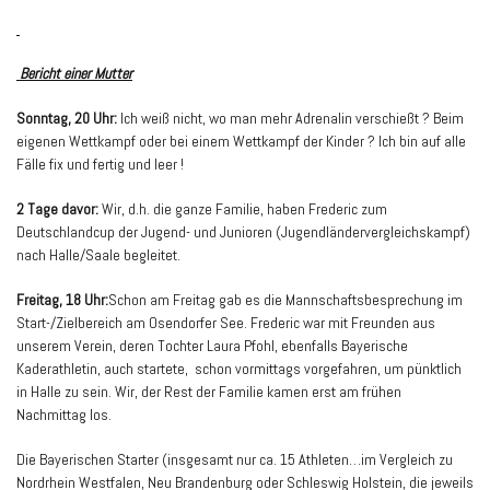
Bericht einer Mutter
Sonntag, 20 Uhr:
Ich weiß nicht, wo man mehr Adrenalin verschießt ? Beim
eigenen Wettkampf oder bei einem Wettkampf der Kinder ? Ich bin auf alle
Fälle fix und fertig und leer !
2 Tage davor:
Wir, d.h. die ganze Familie, haben Frederic zum
Deutschlandcup der Jugend- und Junioren (Jugendländervergleichskampf)
nach Halle/Saale begleitet.
Freitag, 18 Uhr:
Schon am Freitag gab es die Mannschaftsbesprechung im
Start-/Zielbereich am Osendorfer See. Frederic war mit Freunden aus
unserem Verein, deren Tochter Laura Pfohl, ebenfalls Bayerische
Kaderathletin, auch startete, schon vormittags vorgefahren, um pünktlich
in Halle zu sein. Wir, der Rest der Familie kamen erst am frühen
Nachmittag los.
Die Bayerischen Starter (insgesamt nur ca. 15 Athleten…im Vergleich zu
Nordrhein Westfalen, Neu Brandenburg oder Schleswig Holstein, die jeweils