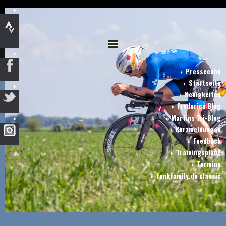
Presseecho
Startseite
Neuigkeiten
Frederics Blog
Martins Tri-Blog
Kurzmeldungen
Feedback
Trainingspläne
Termine
funkfamily.de classic