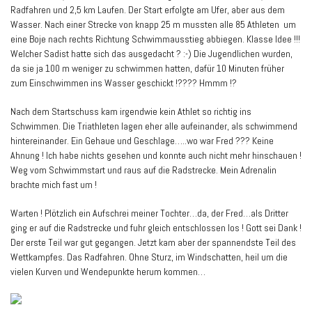
Radfahren und 2,5 km Laufen. Der Start erfolgte am Ufer, aber aus dem
Wasser. Nach einer Strecke von knapp 25 m mussten alle 85 Athleten um
eine Boje nach rechts Richtung Schwimmausstieg abbiegen. Klasse Idee !!!
Welcher Sadist hatte sich das ausgedacht ? :-) Die Jugendlichen wurden,
da sie ja 100 m weniger zu schwimmen hatten, dafür 10 Minuten früher
zum Einschwimmen ins Wasser geschickt !???? Hmmm !?
Nach dem Startschuss kam irgendwie kein Athlet so richtig ins
Schwimmen. Die Triathleten lagen eher alle aufeinander, als schwimmend
hintereinander. Ein Gehaue und Geschlage…..wo war Fred ??? Keine
Ahnung ! Ich habe nichts gesehen und konnte auch nicht mehr hinschauen !
Weg vom Schwimmstart und raus auf die Radstrecke. Mein Adrenalin
brachte mich fast um !
Warten ! Plötzlich ein Aufschrei meiner Tochter…da, der Fred…als Dritter
ging er auf die Radstrecke und fuhr gleich entschlossen los ! Gott sei Dank !
Der erste Teil war gut gegangen. Jetzt kam aber der spannendste Teil des
Wettkampfes. Das Radfahren. Ohne Sturz, im Windschatten, heil um die
vielen Kurven und Wendepunkte herum kommen…