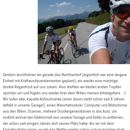
Gestern durchfuhren wir gerade das Nachbardorf (eigentlich war eine längere
Einheit mit Kraftausdauerelementen geplant), als wieder eine mächtige
dunkle Regenfront auf uns zukam. Also drehten wir beiden ersten Tropfen
spontan um und fügten uns wieder brav dem Willen meines Arbeitgebers. :-)
Wir luden alte, kaputte Kühlschränke (einer davon steht schon seit 8 Jahren
defekt in unserer Garage!), einen Wäschetrockner, Computer und Bildschirme
aus den 90ern, Scanner, mehrere Druckergenerationen in das Auto, um
endlich einmal den Elektromüll aus unserer Garage und Keller zu entfernen,
der schon seit einigen Jahren dort seinen Platz hatte. Als wir mit dem
Einladen fertig waren, wurde das Wetter wieder schön und wir konnten doch