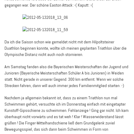
gegangen war. Der schöne Easton Attack :-( Kaputt :-(
Da ich die Saison schon wie gemeldet nicht mit dem Hilpoltsteiner
Duathlon beginnen konnte, wollte ich meinen geplanten Triathlon über die
Olympische Distanz nicht auch noch stornieren.
Am Samstag fanden also die Bayerischen Meisterschaften der Jugend und
Junioren (Bayerische Meisterschaften Schüler A bis Junioren) in Weiden
statt. Nicht gerade in unserer Gegend. 300 km entfernt. Wenn wir solche
Strecken fahren, dann will auch immer jedes Familienmitglied starten :-)
Nachdem ja allgemein bekannt ist, dass zu einem Triathlon nun mal
Schwimmen gehört, versuchte ich im Donnerstag einfach mit eingetapter
Kunstoff-Gipsschiene zu schwimmen. Fehlanzeige ! Ging gar nicht. Ich kam
überhaupt nicht vorwärts und es tat weh ! Klar ! Wasserwiderstand lässt
grüßen ! Die Finger-Mittelhandschiene ließ dem Grundgelenk zuviel
Bewegungsspiel, das sich dann beim Schwimmen in Form von