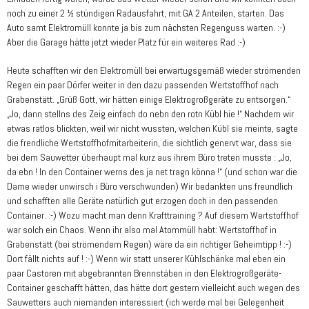
noch zu einer 2 ½ stündigen Radausfahrt, mit GA 2 Anteilen, starten. Das
Auto samt Elektromüll konnte ja bis zum nächsten Regenguss warten. :-)
Aber die Garage hätte jetzt wieder Platz für ein weiteres Rad :-)
Heute schafften wir den Elektromüll bei erwartugsgemäß wieder strömenden
Regen ein paar Dörfer weiter in den dazu passenden Wertstoffhof nach
Grabenstätt. „Grüß Gott, wir hätten einige Elektrogroßgeräte zu entsorgen.“
„Jo, dann stellns des Zeig einfach do nebn den rotn Kübl hie !“ Nachdem wir
etwas ratlos blickten, weil wir nicht wussten, welchen Kübl sie meinte, sagte
die frendliche Wertstoffhofmitarbeiterin, die sichtlich genervt war, dass sie
bei dem Sauwetter überhaupt mal kurz aus ihrem Büro treten musste : „Jo,
da ebn ! In den Container werns des ja net tragn könna !“ (und schon war die
Dame wieder unwirsch i Büro verschwunden) Wir bedankten uns freundlich
und schafften alle Geräte natürlich gut erzogen doch in den passenden
Container. :-) Wozu macht man denn Krafttraining ? Auf diesem Wertstoffhof
war solch ein Chaos. Wenn ihr also mal Atommüll habt: Wertstoffhof in
Grabenstätt (bei strömendem Regen) wäre da ein richtiger Geheimtipp ! :-)
Dort fällt nichts auf ! :-) Wenn wir statt unserer Kühlschänke mal eben ein
paar Castoren mit abgebrannten Brennstäben in den Elektrogroßgeräte-
Container geschafft hätten, das hätte dort gestern vielleicht auch wegen des
Sauwetters auch niemanden interessiert (ich werde mal bei Gelegenheit