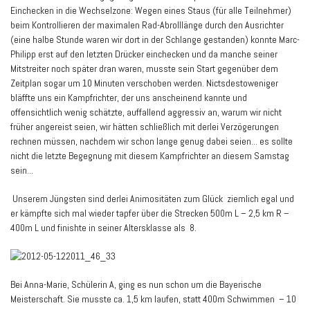
Einchecken in die Wechselzone: Wegen eines Staus (für alle Teilnehmer)
beim Kontrollieren der maximalen Rad-Abrolllänge durch den Ausrichter
(eine halbe Stunde waren wir dort in der Schlange gestanden) konnte Marc-
Philipp erst auf den letzten Drücker einchecken und da manche seiner
Mitstreiter noch später dran waren, musste sein Start gegenüber dem
Zeitplan sogar um 10 Minuten verschoben werden. Nictsdestoweniger
bläffte uns ein Kampfrichter, der uns anscheinend kannte und
offensichtlich wenig schätzte, auffallend aggressiv an, warum wir nicht
früher angereist seien, wir hätten schließlich mit derlei Verzögerungen
rechnen müssen, nachdem wir schon lange genug dabei seien... es sollte
nicht die letzte Begegnung mit diesem Kampfrichter an diesem Samstag
sein...
Unserem Jüngsten sind derlei Animositäten zum Glück ziemlich egal und
er kämpfte sich mal wieder tapfer über die Strecken 500m L – 2,5 km R –
400m L und finishte in seiner Altersklasse als 8.
Bei Anna-Marie, Schülerin A, ging es nun schon um die Bayerische
Meisterschaft. Sie musste ca. 1,5 km laufen, statt 400m Schwimmen – 10