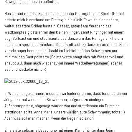
Bewegungsschmerzen äußerte...
Nun kommt mein heißgeliebter, allerbester Göttergatte ins Spiel :-)Harald
orderte mich kurzerhand am Freitag in die Klinik. Er wollte eine andere,
weitaus festere Schien basteln. Gesagt, getan ! Am Vorabend des
Wettkampfes gipste er mir den kleinen Finger, samt Ringfinger mit einem
sog. Softcast ein und stabilisierte das Ganze um das Handgelenk herum
mit einem speziellen zirkulären Kunststoffcast. :-) Ganz einfach, also ! Nicht
gerade super bequem, da Harald im Hinblick auf das Schwimmen nur
minimal den Cast polsterte (Polsterwatte saugt sich mit Wasser voll und
erlaubt u.U. dann auch wieder zuviel innere Wackelbewegungen) aber es
saß und wackelte nicht :-)
In Weiden angekommen, mussten wir leider erfahren, dass für unsere zwei
Jüngsten mal wieder das Schwimmen, aufgrund zu niedriger
Außentemperatur, abgesagt worden war und stattdessen ein Duathlon
stattfinden sollte. Anna-Marie, unsere wirklich gute Schwimmerin, tobte :-)
Aber, was soll man machen, wenn die Regeln so sind ?
Eine erste seltsame Begegnung mit einem Kampfrichter dann beim