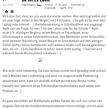
Jun 2012
Hauptkategorie:
News
Erstellt:
17. Juni 2012
Geschrieben von
esservekede
Zugriffe:
8722
Wird also Zeit, dass wir uns auch mal wieder melden. Aber verbringt selbst mal
ein paar Tage, mitten in den Bergen, mit 19 Schülern :-) Da gab es für mich kein
Laptop oder Internet. :-) Überlebenstraining im Schullandheim war angesagt.
Stellt sich die Frage, für wen ? Für den Lehrer oder für die Schüler ? Nach
einer 3 ½ stündigen Bergtour, einem Besuch im Freizeitpark, einer
Schnitzeljagd in einem Holzknechtmuseum, dem Bearbeiten eines Holzwürfels,
einer weiteren Wanderung, einem Besuch im Schwimmbad und dem wenigen
Schlaf dürften meine Viertklässler wohl weitaus müder nach Hause gekommen
sein, als ich :-) Schullandheim ist schon immer recht spaßig :-) Trainiert wird
während dieser Woche jedoch nie etwas ! :-)
War auch nicht notwendig. Da mein Ischias immer noch gewaltig zickt und ich
seit 3 Wochen kein Lauftraining und auch nur eingeschränkt Radtraining
absolvieren kann, habe ich deshalb einfach einmal eine Woche nichts
trainiert, was während eines Schullandheimaufenthaltes auch weiter kein
Problem ist :-)
So ganz verzichten auf Wettkämpfe wollten Harald, der sich nun schon seit
längerer Zeit mit den Achillessehnenproblemen herumschlägt und ich auch