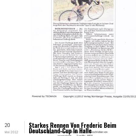
Starkes Rennen Von Frederic Beim
20
Deutschland-Cup In Halle
Mai 2012
Hauptkategorie:
News
Erstellt:
20. Mai 2012
Geschrieben von
esservekede
Zugriffe:
9920