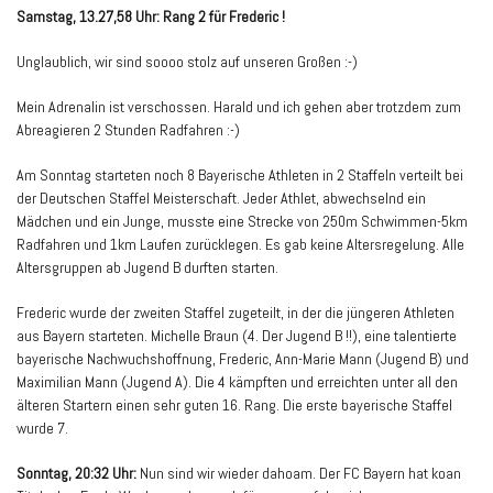
Samstag, 13.27,58 Uhr: Rang 2 für Frederic !
Unglaublich, wir sind soooo stolz auf unseren Großen :-)
Mein Adrenalin ist verschossen. Harald und ich gehen aber trotzdem zum
Abreagieren 2 Stunden Radfahren :-)
Am Sonntag starteten noch 8 Bayerische Athleten in 2 Staffeln verteilt bei
der Deutschen Staffel Meisterschaft. Jeder Athlet, abwechselnd ein
Mädchen und ein Junge, musste eine Strecke von 250m Schwimmen-5km
Radfahren und 1km Laufen zurücklegen. Es gab keine Altersregelung. Alle
Altersgruppen ab Jugend B durften starten.
Frederic wurde der zweiten Staffel zugeteilt, in der die jüngeren Athleten
aus Bayern starteten. Michelle Braun (4. Der Jugend B !!), eine talentierte
bayerische Nachwuchshoffnung, Frederic, Ann-Marie Mann (Jugend B) und
Maximilian Mann (Jugend A). Die 4 kämpften und erreichten unter all den
älteren Startern einen sehr guten 16. Rang. Die erste bayerische Staffel
wurde 7.
Sonntag, 20:32 Uhr:
Nun sind wir wieder dahoam. Der FC Bayern hat koan