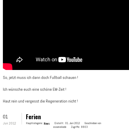
So, jetzt muss ich dann doch Fußball schauen !
Ich wünsche euch eine schöne EM-Zeit !
Haut rein und vergesst die Regeneration nicht !
Ferien
01
Jun 2012
Hauptkategorie:
News
Erstellt:
01. Juni 2012
Geschrieben von
esservekede
Zugriffe:
8803