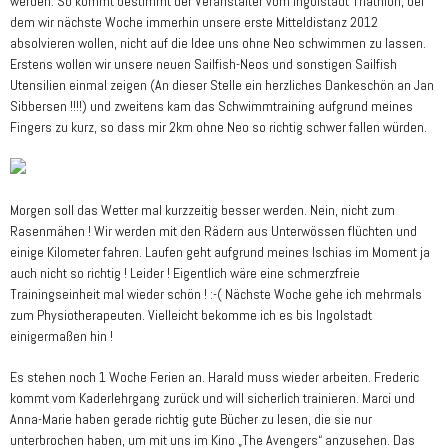
werden. So kommt bestimmt der Veranstalter vom Ingolstadt Triathlon, bei
dem wir nächste Woche immerhin unsere erste Mitteldistanz 2012
absolvieren wollen, nicht auf die Idee uns ohne Neo schwimmen zu lassen.
Erstens wollen wir unsere neuen Sailfish-Neos und sonstigen Sailfish
Utensilien einmal zeigen (An dieser Stelle ein herzliches Dankeschön an Jan
Sibbersen !!!!) und zweitens kam das Schwimmtraining aufgrund meines
Fingers zu kurz, so dass mir 2km ohne Neo so richtig schwer fallen würden.
Morgen soll das Wetter mal kurzzeitig besser werden. Nein, nicht zum
Rasenmähen ! Wir werden mit den Rädern aus Unterwössen flüchten und
einige Kilometer fahren. Laufen geht aufgrund meines Ischias im Moment ja
auch nicht so richtig ! Leider ! Eigentlich wäre eine schmerzfreie
Trainingseinheit mal wieder schön ! :-( Nächste Woche gehe ich mehrmals
zum Physiotherapeuten. Vielleicht bekomme ich es bis Ingolstadt
einigermaßen hin !
Es stehen noch 1 Woche Ferien an. Harald muss wieder arbeiten. Frederic
kommt vom Kaderlehrgang zurück und will sicherlich trainieren. Marci und
Anna-Marie haben gerade richtig gute Bücher zu lesen, die sie nur
unterbrochen haben, um mit uns im Kino „The Avengers“ anzusehen. Das