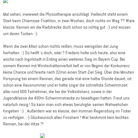
Mal sehen, inwieweit die Physiotherapie anschlägt. Vielleicht steht einem
Start beim Chiemsee-Triathlon, in zwei Wochen, doch nichts im Weg ?? Wäre
klasse. Kennen wir die Radstrecke doch schon so richtig gut :-) und wissen
um deren Tücken :-)
Wenn die zwei Alten schon nichts reißen, muss wenigsten der Jung
herhalten :-) So heißt´s doch, oder ? Frederic holte sich heute, also eine
woche nach Ingolstadt in Erding einen weiteren Sieg im Bayern-Cup. Bei
seinem Rennen mit Windschattenverbot ließ er von Beginn der Konkurrenz
keine Chance und feierte nach 32min einen Start-Ziel Sieg. Über drei Minuten
Vorsprung bei einem Rennen, das gerade mal eine halbe Stunde dauert, ist
schon eine Hausnummer und er hatte sogar die schnellste Schwimmzeit
aller rund 600 Teilnehmer, die bei der Volksdistanz, sowie in der
Jugendklasse die 400m-Schwimmstrecke zu bewältigen hatten. Freut uns
natürlich riesig ! So kann man sich etwas beruhigter seinen Wehwehchen
hingeben :-)…Außerdem war es klasse, den Ironman Regensburg im Ticker
zu verfolgen. :-) Glückwunsch allen Finishern ! War bestimmt kein leichtes
Rennen, bei der Hitze ?!