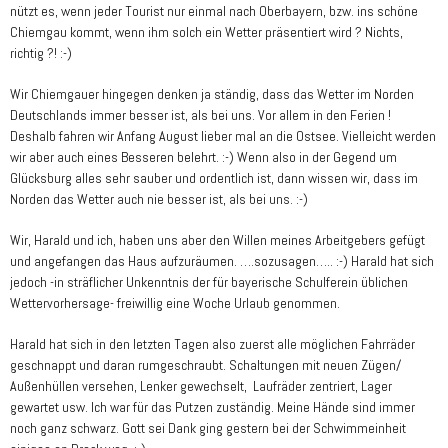
nützt es, wenn jeder Tourist nur einmal nach Oberbayern, bzw. ins schöne
Chiemgau kommt, wenn ihm solch ein Wetter präsentiert wird ? Nichts,
richtig ?! :-)
Wir Chiemgauer hingegen denken ja ständig, dass das Wetter im Norden
Deutschlands immer besser ist, als bei uns. Vor allem in den Ferien !
Deshalb fahren wir Anfang August lieber mal an die Ostsee. Vielleicht werden
wir aber auch eines Besseren belehrt. :-) Wenn also in der Gegend um
Glücksburg alles sehr sauber und ordentlich ist, dann wissen wir, dass im
Norden das Wetter auch nie besser ist, als bei uns. :-)
Wir, Harald und ich, haben uns aber den Willen meines Arbeitgebers gefügt
und angefangen das Haus aufzuräumen. ….sozusagen….. :-) Harald hat sich
jedoch -in sträflicher Unkenntnis der für bayerische Schulferein üblichen
Wettervorhersage- freiwillig eine Woche Urlaub genommen.
Harald hat sich in den letzten Tagen also zuerst alle möglichen Fahrräder
geschnappt und daran rumgeschraubt. Schaltungen mit neuen Zügen/
Außenhüllen versehen, Lenker gewechselt, Laufräder zentriert, Lager
gewartet usw. Ich war für das Putzen zuständig. Meine Hände sind immer
noch ganz schwarz. Gott sei Dank ging gestern bei der Schwimmeinheit