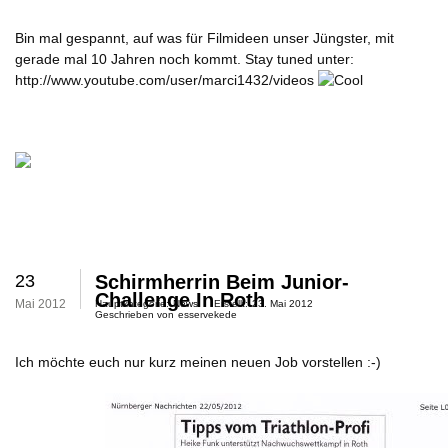
Bin mal gespannt, auf was für Filmideen unser Jüngster, mit
gerade mal 10 Jahren noch kommt. Stay tuned unter:
http://www.youtube.com/user/marci1432/videos
23
Schirmherrin Beim Junior-
Challenge In Roth
Mai 2012
Hauptkategorie:
News
Erstellt:
23. Mai 2012
Geschrieben von
esservekede
Ich möchte euch nur kurz meinen neuen Job vorstellen :-)