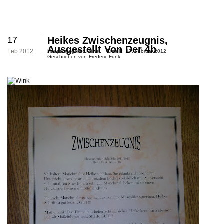
17
Heikes Zwischenzeugnis,
Ausgestellt Von Der 4b
Feb 2012
Hauptkategorie:
News
Erstellt:
17. Februar 2012
Geschrieben von
Frederic Funk