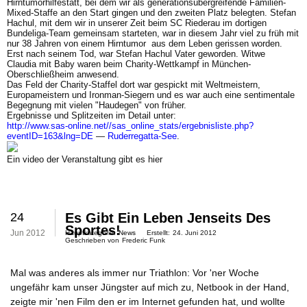
Hirntumorhilfe
statt, bei dem wir als generationsübergreifende Familien-
Mixed-Staffe an den Start gingen und den zweiten Platz belegten. Stefan
Hachul, mit dem wir in unserer Zeit beim SC Riederau im dortigen
Bundeliga-Team gemeinsam starteten, war in diesem Jahr viel zu früh mit
nur 38 Jahren von einem Hirntumor aus dem Leben gerissen worden.
Erst nach seinem Tod, war Stefan Hachul Vater geworden. Witwe
Claudia mit Baby waren beim Charity-Wettkampf in München-
Oberschließheim anwesend.
Das Feld der
Charity-Staffel
dort war gespickt mit
Weltmeistern,
Europameistern und Ironman-Siegern
und es war auch eine sentimentale
Begegnung mit vielen "Haudegen" von früher.
Ergebnisse und Splitzeiten im Detail unter:
http://www.sas-online.net//sas_online_stats/ergebnisliste.php?
eventID=163&lng=DE
—
Ruderregatta-See
.
Ein video der Veranstaltung gibt es
hier
24
Es Gibt Ein Leben Jenseits Des
Sportes!
Jun 2012
Hauptkategorie:
News
Erstellt:
24. Juni 2012
Geschrieben von
Frederic Funk
Mal was anderes als immer nur Triathlon: Vor 'ner Woche
ungefähr kam unser Jüngster auf mich zu, Netbook in der Hand,
zeigte mir 'nen Film den er im Internet gefunden hat, und wollte