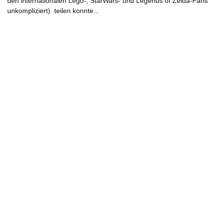
den internationalen Lego-, StarWars- und Legends of Zelda-Fans
unkompliziert) teilen konnte...