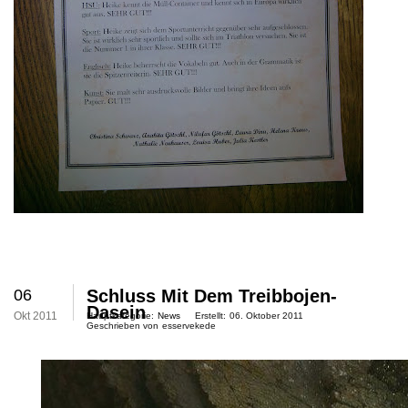
06
Schluss Mit Dem Treibbojen-
Dasein
Okt 2011
Hauptkategorie:
News
Erstellt:
06. Oktober 2011
Geschrieben von
esservekede