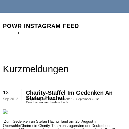
POWR INSTAGRAM FEED
Kurzmeldungen
13
Charity-Staffel Im Gedenken An
Stefan Hachul
Sep 2012
Hauptkategorie:
News
Erstellt:
13. September 2012
Geschrieben von
Frederic Funk
Zum Gedenken an Stefan Hachul fand am 25. August in
Oberschleißheim ein
Charity-Triathlon zugunsten der Deutschen