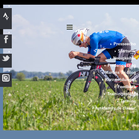
Presseecho
Startseite
Neuigkeiten
Frederics Blog
Martins Tri-Blog
Kurzmeldungen
Feedback
Trainingspläne
Termine
funkfamily.de classic