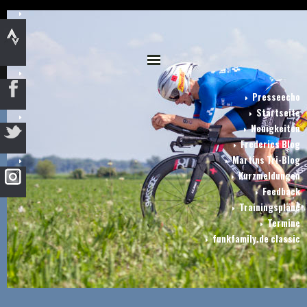
Presseecho
Startseite
Neuigkeiten
Frederics Blog
Martins Tri-Blog
Kurzmeldungen
Feedback
Trainingspläne
Termine
funkfamily.de classic