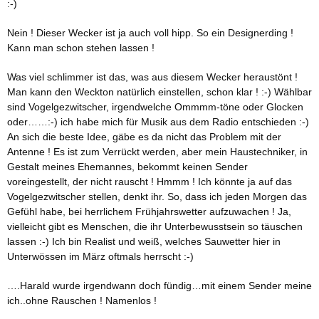
:-)
Nein ! Dieser Wecker ist ja auch voll hipp. So ein Designerding !
Kann man schon stehen lassen !
Was viel schlimmer ist das, was aus diesem Wecker heraustönt !
Man kann den Weckton natürlich einstellen, schon klar ! :-) Wählbar
sind Vogelgezwitscher, irgendwelche Ommmm-töne oder Glocken
oder……:-) ich habe mich für Musik aus dem Radio entschieden :-)
An sich die beste Idee, gäbe es da nicht das Problem mit der
Antenne ! Es ist zum Verrückt werden, aber mein Haustechniker, in
Gestalt meines Ehemannes, bekommt keinen Sender
voreingestellt, der nicht rauscht ! Hmmm ! Ich könnte ja auf das
Vogelgezwitscher stellen, denkt ihr. So, dass ich jeden Morgen das
Gefühl habe, bei herrlichem Frühjahrswetter aufzuwachen ! Ja,
vielleicht gibt es Menschen, die ihr Unterbewusstsein so täuschen
lassen :-) Ich bin Realist und weiß, welches Sauwetter hier in
Unterwössen im März oftmals herrscht :-)
….Harald wurde irgendwann doch fündig…mit einem Sender meine
ich..ohne Rauschen ! Namenlos !