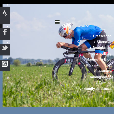
Presseecho
Startseite
Neuigkeiten
Frederics Blog
Martins Tri-Blog
Kurzmeldungen
Feedback
Trainingspläne
Termine
funkfamily.de classic