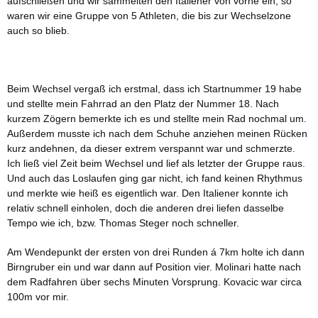
aufschließen und wir sammelten den Italiener von vorne ein, so
waren wir eine Gruppe von 5 Athleten, die bis zur Wechselzone
auch so blieb.
Beim Wechsel vergaß ich erstmal, dass ich Startnummer 19 habe
und stellte mein Fahrrad an den Platz der Nummer 18. Nach
kurzem Zögern bemerkte ich es und stellte mein Rad nochmal um.
Außerdem musste ich nach dem Schuhe anziehen meinen Rücken
kurz andehnen, da dieser extrem verspannt war und schmerzte.
Ich ließ viel Zeit beim Wechsel und lief als letzter der Gruppe raus.
Und auch das Loslaufen ging gar nicht, ich fand keinen Rhythmus
und merkte wie heiß es eigentlich war. Den Italiener konnte ich
relativ schnell einholen, doch die anderen drei liefen dasselbe
Tempo wie ich, bzw. Thomas Steger noch schneller.
Am Wendepunkt der ersten von drei Runden á 7km holte ich dann
Birngruber ein und war dann auf Position vier. Molinari hatte nach
dem Radfahren über sechs Minuten Vorsprung. Kovacic war circa
100m vor mir.