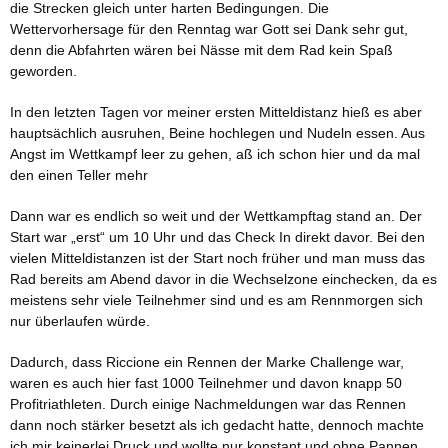
die Strecken gleich unter harten Bedingungen. Die
Wettervorhersage für den Renntag war Gott sei Dank sehr gut,
denn die Abfahrten wären bei Nässe mit dem Rad kein Spaß
geworden.
In den letzten Tagen vor meiner ersten Mitteldistanz hieß es aber
hauptsächlich ausruhen, Beine hochlegen und Nudeln essen. Aus
Angst im Wettkampf leer zu gehen, aß ich schon hier und da mal
den einen Teller mehr
Dann war es endlich so weit und der Wettkampftag stand an. Der
Start war „erst“ um 10 Uhr und das Check In direkt davor. Bei den
vielen Mitteldistanzen ist der Start noch früher und man muss das
Rad bereits am Abend davor in die Wechselzone einchecken, da es
meistens sehr viele Teilnehmer sind und es am Rennmorgen sich
nur überlaufen würde.
Dadurch, dass Riccione ein Rennen der Marke Challenge war,
waren es auch hier fast 1000 Teilnehmer und davon knapp 50
Profitriathleten. Durch einige Nachmeldungen war das Rennen
dann noch stärker besetzt als ich gedacht hatte, dennoch machte
ich mir keinerlei Druck und wollte nur konstant und ohne Pannen