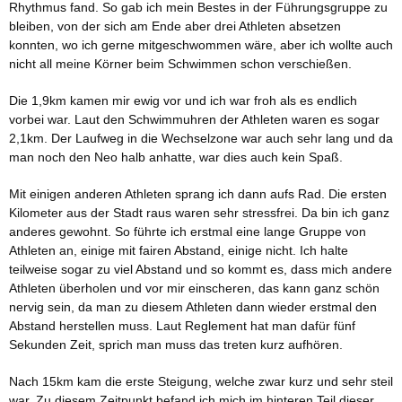
Rhythmus fand. So gab ich mein Bestes in der Führungsgruppe zu
bleiben, von der sich am Ende aber drei Athleten absetzen
konnten, wo ich gerne mitgeschwommen wäre, aber ich wollte auch
nicht all meine Körner beim Schwimmen schon verschießen.
Die 1,9km kamen mir ewig vor und ich war froh als es endlich
vorbei war. Laut den Schwimmuhren der Athleten waren es sogar
2,1km. Der Laufweg in die Wechselzone war auch sehr lang und da
man noch den Neo halb anhatte, war dies auch kein Spaß.
Mit einigen anderen Athleten sprang ich dann aufs Rad. Die ersten
Kilometer aus der Stadt raus waren sehr stressfrei. Da bin ich ganz
anderes gewohnt. So führte ich erstmal eine lange Gruppe von
Athleten an, einige mit fairen Abstand, einige nicht. Ich halte
teilweise sogar zu viel Abstand und so kommt es, dass mich andere
Athleten überholen und vor mir einscheren, das kann ganz schön
nervig sein, da man zu diesem Athleten dann wieder erstmal den
Abstand herstellen muss. Laut Reglement hat man dafür fünf
Sekunden Zeit, sprich man muss das treten kurz aufhören.
Nach 15km kam die erste Steigung, welche zwar kurz und sehr steil
war. Zu diesem Zeitpunkt befand ich mich im hinteren Teil dieser