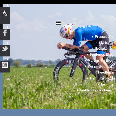
Presseecho
Startseite
Neuigkeiten
Frederics Blog
Martins Tri-Blog
Kurzmeldungen
Feedback
Trainingspläne
Termine
funkfamily.de classic