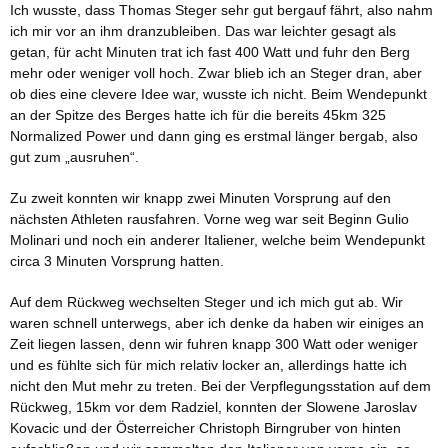
Ich wusste, dass Thomas Steger sehr gut bergauf fährt, also nahm
ich mir vor an ihm dranzubleiben. Das war leichter gesagt als
getan, für acht Minuten trat ich fast 400 Watt und fuhr den Berg
mehr oder weniger voll hoch. Zwar blieb ich an Steger dran, aber
ob dies eine clevere Idee war, wusste ich nicht. Beim Wendepunkt
an der Spitze des Berges hatte ich für die bereits 45km 325
Normalized Power und dann ging es erstmal länger bergab, also
gut zum „ausruhen“.
Zu zweit konnten wir knapp zwei Minuten Vorsprung auf den
nächsten Athleten rausfahren. Vorne weg war seit Beginn Gulio
Molinari und noch ein anderer Italiener, welche beim Wendepunkt
circa 3 Minuten Vorsprung hatten.
Auf dem Rückweg wechselten Steger und ich mich gut ab. Wir
waren schnell unterwegs, aber ich denke da haben wir einiges an
Zeit liegen lassen, denn wir fuhren knapp 300 Watt oder weniger
und es fühlte sich für mich relativ locker an, allerdings hatte ich
nicht den Mut mehr zu treten. Bei der Verpflegungsstation auf dem
Rückweg, 15km vor dem Radziel, konnten der Slowene Jaroslav
Kovacic und der Österreicher Christoph Birngruber von hinten