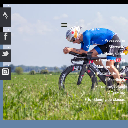
Presseecho
Startseite
Neuigkeiten
Frederics Blog
Martins Tri-Blog
Kurzmeldungen
Feedback
Trainingspläne
Termine
funkfamily.de classic