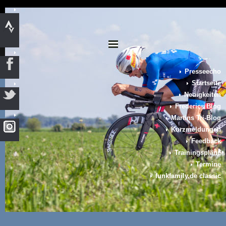
Presseecho
Startseite
Neuigkeiten
Frederics Blog
Martins Tri-Blog
Kurzmeldungen
Feedback
Trainingspläne
Termine
funkfamily.de classic