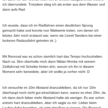
ich überrundete. Trotzdem stieg ich als erster aus dem Wasser und
dann aufs Rad.
Ich wusste, dass ich im Radfahren einen deutlichen Sprung
gemacht habe und konnte nun Wattwerte treten, von denen ich
letztes Jahr noch erstaunt war, wenn sie Lionel Sanders bei einer
lockeren Radausfahrt getreten ist ;)
Mit Rennrad war es schon ziemlich hart das Tempo hochzuhalten.
Nach ca. 5km überholte mich dann Niklas Hirmke mit seinem
Zeitfahrrad mit Scheibe hinten drin, worum ich ihn in diesem
Moment sehr beneidete, aber ich wollte ja vorher nicht :D
Ich versuchte im 10m Abstand dranzubleiben, da ich nur 10m
überhaupt noch nicht gut einschätzen kann, waren es eher 20m, da
ich dann doch lieber mehr Abstand halte als weniger. Es war schon
extrem hart dranzubleiben, aber ich sagte zu mir: Lieber beim
Laufen dafür bezahlen, als jetzt abreißen zu lassen. Die Bergauf