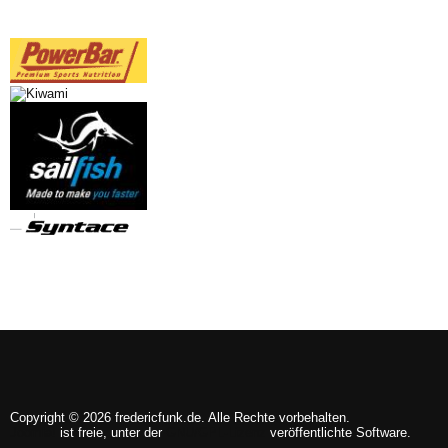
Copyright © 2026 fredericfunk.de. Alle Rechte vorbehalten.
Joomla!
ist freie, unter der
GNU/GPL-Lizenz
veröffentlichte Software.