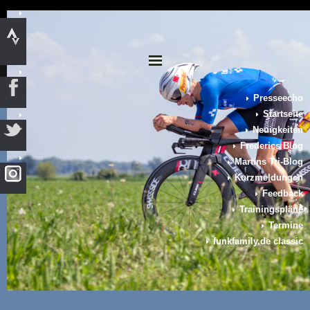
Presseecho
Startseite
Neuigkeiten
Frederics Blog
Martins Tri-Blog
Kurzmeldungen
Feedback
Trainingspläne
Termine
funkfamily.de classic