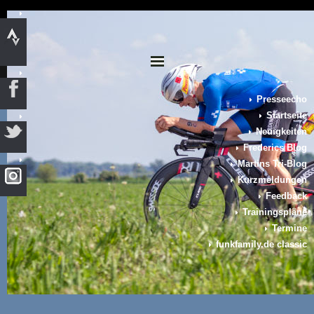
Presseecho
Startseite
Neuigkeiten
Frederics Blog
Martins Tri-Blog
Kurzmeldungen
Feedback
Trainingspläne
Termine
funkfamily.de classic