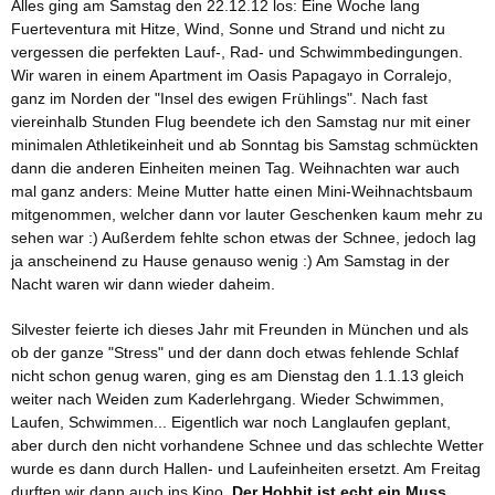
Alles ging am Samstag den 22.12.12 los: Eine Woche lang
Fuerteventura mit Hitze, Wind, Sonne und Strand und nicht zu
vergessen die perfekten Lauf-, Rad- und Schwimmbedingungen.
Wir waren in einem Apartment im Oasis Papagayo in Corralejo,
ganz im Norden der "Insel des ewigen Frühlings". Nach fast
viereinhalb Stunden Flug beendete ich den Samstag nur mit einer
minimalen Athletikeinheit und ab Sonntag bis Samstag schmückten
dann die anderen Einheiten meinen Tag. Weihnachten war auch
mal ganz anders: Meine Mutter hatte einen Mini-Weihnachtsbaum
mitgenommen, welcher dann vor lauter Geschenken kaum mehr zu
sehen war :) Außerdem fehlte schon etwas der Schnee, jedoch lag
ja anscheinend zu Hause genauso wenig :) Am Samstag in der
Nacht waren wir dann wieder daheim.
Silvester feierte ich dieses Jahr mit Freunden in München und als
ob der ganze "Stress" und der dann doch etwas fehlende Schlaf
nicht schon genug waren, ging es am Dienstag den 1.1.13 gleich
weiter nach Weiden zum Kaderlehrgang. Wieder Schwimmen,
Laufen, Schwimmen... Eigentlich war noch Langlaufen geplant,
aber durch den nicht vorhandene Schnee und das schlechte Wetter
wurde es dann durch Hallen- und Laufeinheiten ersetzt. Am Freitag
durften wir dann auch ins Kino.
Der Hobbit ist echt ein Muss