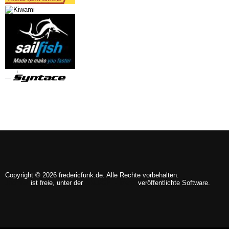
Copyright © 2026 fredericfunk.de. Alle Rechte vorbehalten.
Joomla!
ist freie, unter der
GNU/GPL-Lizenz
veröffentlichte Software.